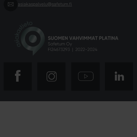
asiakaspalvelu@safetum.fi