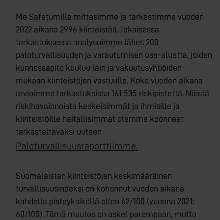
Me Safetumilla mittasimme ja tarkastimme vuoden
2022 aikana 2996 kiinteistöä. Jokaisessa
tarkastuksessa analysoimme lähes 200
paloturvallisuuden ja varautumisen osa-aluetta, joiden
kunnossapito kuuluu lain ja vakuutusyhtiöiden
mukaan kiinteistöjen vastuulle. Koko vuoden aikana
arvioimme tarkastuksissa 161 535 riskipistettä. Näistä
riskihavainnoista keskeisimmät ja ihmisille ja
kiinteistöille haitallisimmat olemme koonneet
tarkasteltavaksi uuteen
Paloturvallisuusraporttiimme.
Suomalaisten kiinteistöjen keskimääräinen
turvallisuusindeksi on kohonnut vuoden aikana
kahdella pisteyksiköllä ollen 62/100 (vuonna 2021:
60/100). Tämä muutos on askel parempaan, mutta