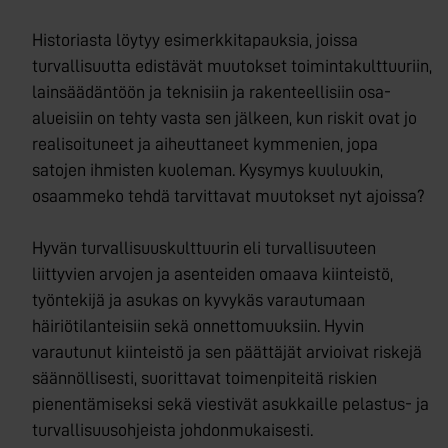
Historiasta löytyy esimerkkitapauksia, joissa
turvallisuutta edistävät muutokset toimintakulttuuriin,
lainsäädäntöön ja teknisiin ja rakenteellisiin osa-
alueisiin on tehty vasta sen jälkeen, kun riskit ovat jo
realisoituneet ja aiheuttaneet kymmenien, jopa
satojen ihmisten kuoleman. Kysymys kuuluukin,
osaammeko tehdä tarvittavat muutokset nyt ajoissa?
Hyvän turvallisuuskulttuurin eli turvallisuuteen
liittyvien arvojen ja asenteiden omaava kiinteistö,
työntekijä ja asukas on kyvykäs varautumaan
häiriötilanteisiin sekä onnettomuuksiin. Hyvin
varautunut kiinteistö ja sen päättäjät arvioivat riskejä
säännöllisesti, suorittavat toimenpiteitä riskien
pienentämiseksi sekä viestivät asukkaille pelastus- ja
turvallisuusohjeista johdonmukaisesti.