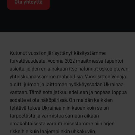
Ota yhteyttä
Kulunut vuosi on järisyttänyt käsitystämme
turvallisuudesta. Vuonna 2022 maailmassa tapahtui
asioita, joiden en ainakaan itse halunnut uskoa olevan
yhteiskunnassamme mahdollisia. Vuosi sitten Venäjä
aloitti julman ja laittoman hyökkäyssodan Ukrainaa
vastaan. Tämä sota jatkuu edelleen ja nopeaa loppua
sodalle ei ole näköpiirissä. On meidän kaikkien
tehtävä tukea Ukrainaa niin kauan kuin se on
tarpeellista ja varmistua samaan aikaan
omakohtaisesta varautumisestamme niin arjen
riskeihin kuin laajempiinkin uhkakuviin.