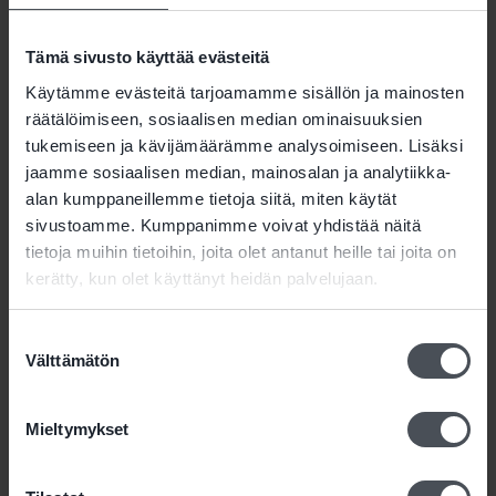
Turvallisuustyötä tehdään yhteistyössä.
Tavoitteellisesti sekä vakaasti ennakoiden. Näin
Tämä sivusto käyttää evästeitä
hoidetaan turvallisuutta vahinkojen sijaan.
Käytämme evästeitä tarjoamamme sisällön ja mainosten
räätälöimiseen, sosiaalisen median ominaisuuksien
Teemu Kajava
tukemiseen ja kävijämäärämme analysoimiseen. Lisäksi
Toimitusjohtaja
jaamme sosiaalisen median, mainosalan ja analytiikka-
Safetum Oy
alan kumppaneillemme tietoja siitä, miten käytät
sivustoamme. Kumppanimme voivat yhdistää näitä
Lue koko Paloturvallisuusraportti 2022
tietoja muihin tietoihin, joita olet antanut heille tai joita on
kerätty, kun olet käyttänyt heidän palvelujaan.
Katso Paloturvallisuusraportti 2022 -
julkaisutilaisuuden tallenne
Suostumuksen
Välttämätön
valinta
Mieltymykset