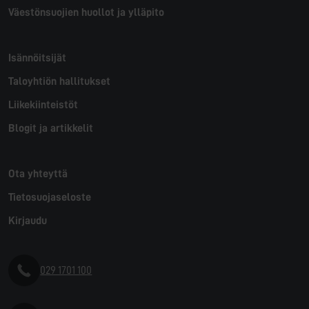
Väestön­suojien huollot ja ylläpito
Isännöitsijät
Taloyhtiön hallitukset
Liikekiinteistöt
Blogit ja artikkelit
Ota yhteyttä
Tietosuojaseloste
Kirjaudu
029 1701 100