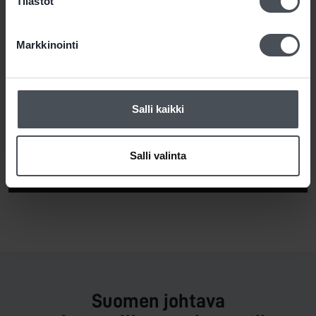
Tilastot
Tilaa uutiskirjeemme ja 
pysyt ajan tasalla!
Markkinointi
Uutiskirjeen tilaajana saat kuulla
ensimmäisten joukossa ajankohtaisimmat
asiat paloturvallisuuteen ja väestönsuojeluun
Salli kaikki
liittyen.
Salli valinta
Suomen johtava