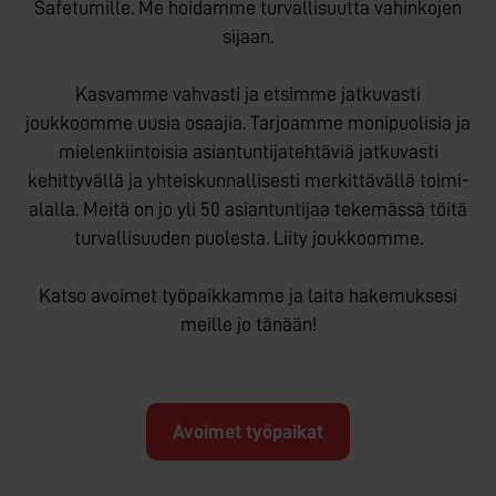
Safetumille. Me hoidamme turvallisuutta vahinkojen
sijaan.
Kasvamme vahvasti ja etsimme jatkuvasti
joukkoomme uusia osaajia. Tarjoamme moni­puolisia ja
mielenkiintoisia asiantuntija­tehtäviä jatkuvasti
kehittyvällä ja yhteis­kunnallisesti merkittävällä toimi­
alalla. Meitä on jo yli 50 asian­tuntijaa tekemässä töitä
turvallisuuden puolesta. Liity joukkoomme.
Katso avoimet työpaikkamme ja laita hakemuksesi
meille jo tänään!
Avoimet työpaikat