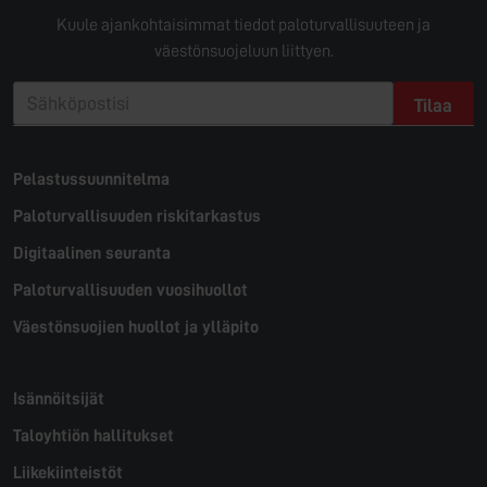
Kuule ajankohtaisimmat tiedot paloturvallisuuteen ja
väestönsuojeluun liittyen.
Pelastussuunnitelma
Paloturvallisuuden riskitarkastus
Digitaalinen seuranta
Paloturvallisuuden vuosihuollot
Väestön­suojien huollot ja ylläpito
Isännöitsijät
Taloyhtiön hallitukset
Liikekiinteistöt