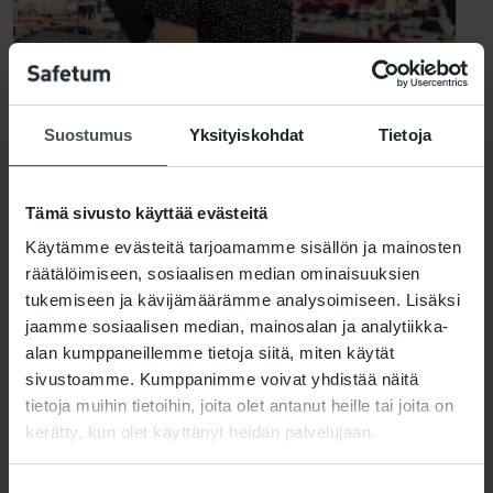
Anna Moilanen, Hallinto­assistentti
Suostumus
Yksityiskohdat
Tietoja
Tämä sivusto käyttää evästeitä
Käytämme evästeitä tarjoamamme sisällön ja mainosten
räätälöimiseen, sosiaalisen median ominaisuuksien
tukemiseen ja kävijämäärämme analysoimiseen. Lisäksi
jaamme sosiaalisen median, mainosalan ja analytiikka-
alan kumppaneillemme tietoja siitä, miten käytät
sivustoamme. Kumppanimme voivat yhdistää näitä
Matti Tuohino, Senior Asiakkuus­
tietoja muihin tietoihin, joita olet antanut heille tai joita on
päällikkö
kerätty, kun olet käyttänyt heidän palvelujaan.
Suostumuksen