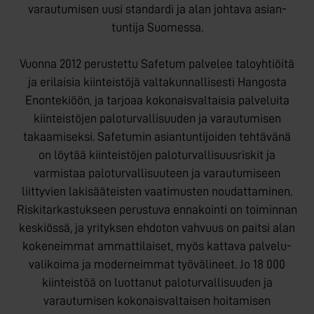
varautumisen uusi standardi ja alan johtava asian­
tuntija Suomessa.
Vuonna 2012 perustettu Safetum palvelee talo­yhtiöitä
ja erilaisia kiinteistöjä valtakunnallisesti Hangosta
Enontekiöön, ja tarjoaa kokonais­valtaisia palveluita
kiinteistöjen palo­turvallisuuden ja varautumisen
takaamiseksi. Safetumin asiantuntijoiden tehtävänä
on löytää kiinteistöjen paloturvallisuu­sriskit ja
varmistaa palo­turvallisuuteen ja varautumiseen
liittyvien laki­sääteisten vaatimusten noudattaminen.
Riski­tarkastukseen perustuva ennakointi on toiminnan
keskiössä, ja yrityksen ehdoton vahvuus on paitsi alan
kokeneimmat ammattilaiset, myös kattava palvelu­
valikoima ja moderneimmat työvälineet. Jo 18 000
kiinteistöä on luottanut palo­turvallisuuden ja
varautumisen kokonais­valtaisen hoitamisen