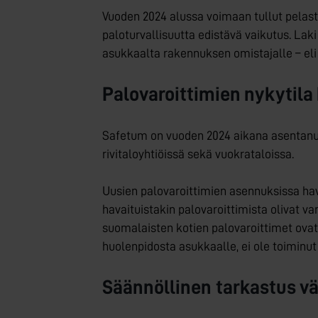
Vuoden 2024 alussa voimaan tullut pelastu
paloturvallisuutta edistävä vaikutus. La
asukkaalta rakennuksen omistajalle – eli k
Palovaroittimien nykytila
Safetum on vuoden 2024 aikana asentanut l
rivitaloyhtiöissä sekä vuokrataloissa.
Uusien palovaroittimien asennuksissa hava
havaituistakin palovaroittimista olivat van
suomalaisten kotien palovaroittimet ovat 
huolenpidosta asukkaalle, ei ole toiminut 
Säännöllinen tarkastus v