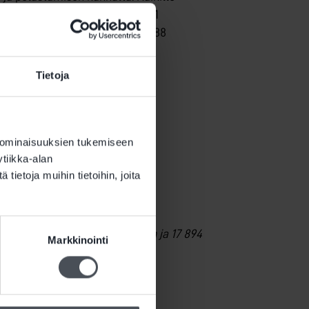
 tarkastetuista laitteistoista 41
itinjärjestelmissä, joissa jopa 88
Tietoja
 ominaisuuksien tukemiseen
tiikka-alan
ietoja muihin tietoihin, joita
väestönsuojan kuntoarviointiin ja 17 894
Markkinointi