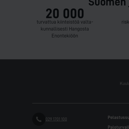
Suomen j
20 000
turvattua kiinteistöä valta­
ris
kunnallisesti Hangosta
Enontekiöön
Kuul
Pelastuss
029 1701 100
Paloturval