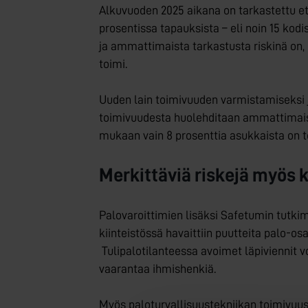
Alkuvuoden 2025 aikana on tarkastettu etä
prosentissa tapauksista – eli noin 15 kodis
ja ammattimaista tarkastusta riskinä on, 
toimi.
Uuden lain toimivuuden varmistamiseksi j
toimivuudesta huolehditaan ammattimaisest
mukaan vain 8 prosenttia asukkaista on t
Merkittäviä riskejä myös k
Palovaroittimien lisäksi Safetumin tutki
kiinteistössä havaittiin puutteita palo-os
Tulipalotilanteessa avoimet läpiviennit v
vaarantaa ihmishenkiä.
Myös paloturvallisuustekniikan toimivuus