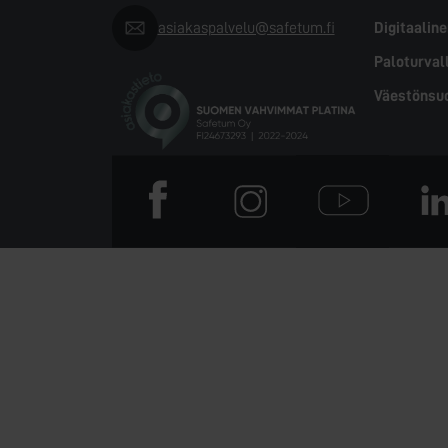
asiakaspalvelu@safetum.fi
Digitaalin
Paloturval
Väestön­suo