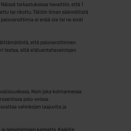
äissä tarkastuksissa havaittiin, että 1
ttu tai rikottu. Tällöin ilman säännöllistä
alovaroittimia ei enää ole tai ne eivät
älttämätöntä, että palovaroittimien
i testaa, sillä etäluentahavaintojen
urvallisuudessa. Noin joka kolmannessa
prosentissa palo-ovissa.
svattaa vahinkojen laajuutta ja
 ja pelastamisen kannalta. Kaikille