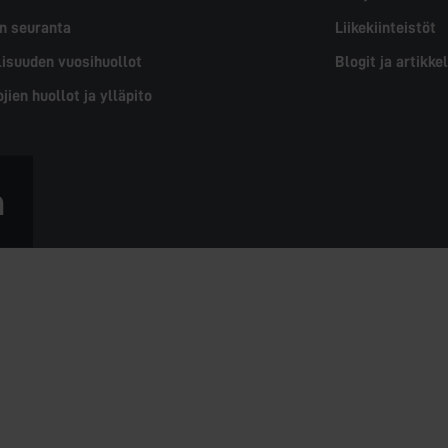
en seuranta
Liikekiinteistöt
lisuuden vuosihuollot
Blogit ja artikkel
jien huollot ja ylläpito