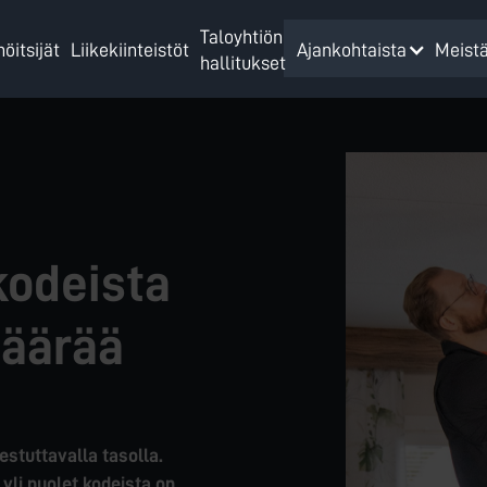
Taloyhtiön
öitsijät
Liikekiinteistöt
Meist
Ajankohtaista
hallitukset
kodeista
määrää
estuttavalla tasolla.
li puolet kodeista on