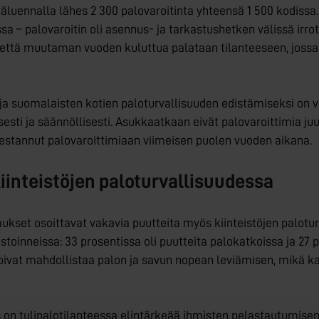
luennalla lähes 2 300 palovaroitinta yhteensä 1 500 kodissa. N
sa – palovaroitin oli asennus- ja tarkastushetken välissä irrote
että muutaman vuoden kuluttua palataan tilanteeseen, jossa p
a suomalaisten kotien paloturvallisuuden edistämiseksi on v
i ja säännöllisesti. Asukkaatkaan eivät palovaroittimia juur
estannut palovaroittimiaan viimeisen puolen vuoden aikana.
iinteistöjen paloturvallisuudessa
mukset osoittavat vakavia puutteita myös kiinteistöjen palot
astoinneissa: 33 prosentissa oli puutteita palokatkoissa ja 27 
oivat mahdollistaa palon ja savun nopean leviämisen, mikä ka
 on tulipalotilanteessa elintärkeää ihmisten pelastautumisen