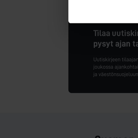
Tilaa uutisk
pysyt ajan t
Uutiskirjeen tilaaj
joukossa ajankohta
ja väestönsuojeluun 