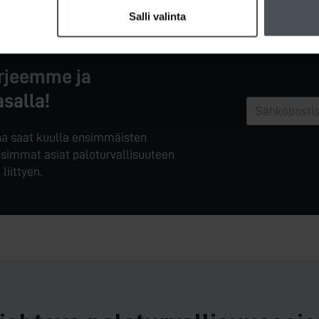
Salli valinta
irjeemme ja 
asalla!
ana saat kuulla ensimmäisten
isimmat asiat paloturvallisuuteen
liittyen.