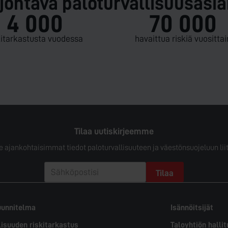
ohtava paloturvallisuusasia
4 000
70 000
ki­tarkastusta vuodessa
havaittua riskiä vuosittai
Tilaa uutiskirjeemme
e ajankohtaisimmat tiedot paloturvallisuuteen ja väestönsuojeluun liit
uunnitelma
Isännöitsijät
lisuuden riskitarkastus
Taloyhtiön halli