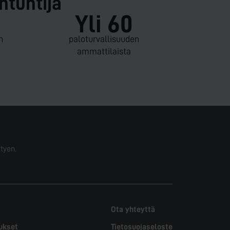
ntuntija
Yli 60
n
palo­turvallisuuden
ammattilaista
tyen.
Ota yhteyttä
tukset
Tietosuojaseloste