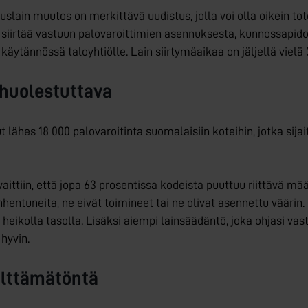
slain muutos on merkittävä uudistus, jolla voi olla oikein to
ki siirtää vastuun palovaroittimien asennuksesta, kunnossapi
äytännössä taloyhtiölle. Lain siirtymäaikaa on jäljellä vielä 3
 huolestuttava
ähes 18 000 palovaroitinta suomalaisiin koteihin, jotka sijai
ittiin, että jopa 63 prosentissa kodeista puuttuu riittävä mää
hentuneita, ne eivät toimineet tai ne olivat asennettu väärin. O
heikolla tasolla. Lisäksi aiempi lainsäädäntö, joka ohjasi va
hyvin.
älttämätöntä