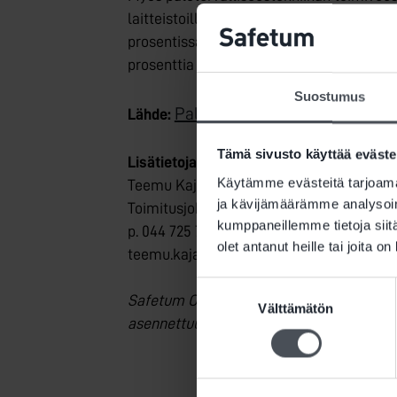
laitteistoille tulee tehdä säännölliset huo
prosentissa oli jätetty vuosihuolto suorit
prosenttia laitteistoista oli huoltamatta 
Suostumus
Paloturvallisuuden ja varautu
Lähde:
Tämä sivusto käyttää eväste
Lisätietoja:
Käytämme evästeitä tarjoama
Teemu Kajava
ja kävijämäärämme analysoim
Toimitusjohtaja, Safetum Oy
kumppaneillemme tietoja siitä
p. 044 725 7557
olet antanut heille tai joita o
teemu.kajava@safetum.fi
Suostumuksen
Safetum Oy:n toteuttama vuosijulkaisu per
Välttämätön
valinta
asennettuun palovaroittimeen vuonna 20