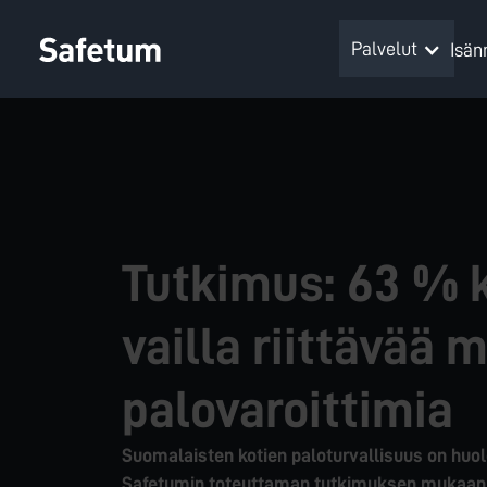
Palvelut
Isänn
Tutkimus: 63 % 
vailla riittävää 
palovaroittimia
Suomalaisten kotien paloturvallisuus on huol
Safetumin toteuttaman tutkimuksen mukaan y