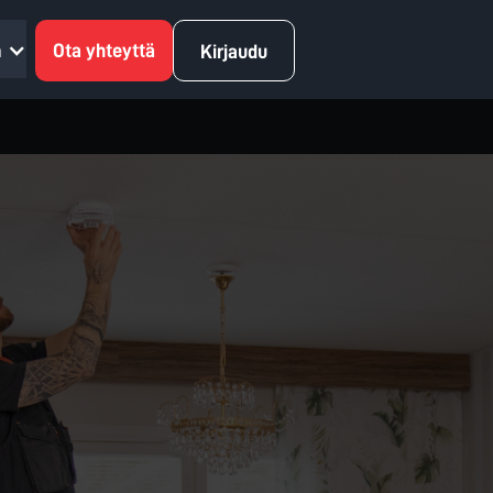
ä
Ota yhteyttä
Kirjaudu