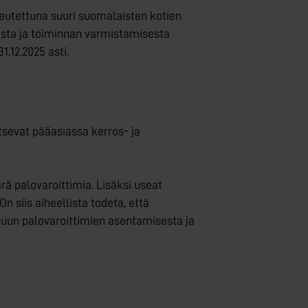
teutettuna suuri suomalaisten kotien
dosta ja toiminnan varmistamisesta
1.12.2025 asti.
tsevat pääasiassa kerros- ja
rä palovaroittimia. Lisäksi useat
n siis aiheellista todeta, että
stuun palovaroittimien asentamisesta ja