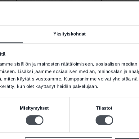
ltotoimenpiteet laitevalmistajan ohjeistuksen mukaisesti. Silti
tamatta. Laajimmat puutteet vuosihuoltojen osalta oli palovaro
asianmukaisesti.
Yksityiskohdat
misen vuosijulkaisu 2025, Safetum Oy
itä
mme sisällön ja mainosten räätälöimiseen, sosiaalisen median
iseen. Lisäksi jaamme sosiaalisen median, mainosalan ja analy
, miten käytät sivustoamme. Kumppanimme voivat yhdistää näitä t
n kerätty, kun olet käyttänyt heidän palvelujaan.
ustuu 2 405 suomalaisen kiinteistön riskitarkastukseen, 602 
Mieltymykset
Tilastot
24.